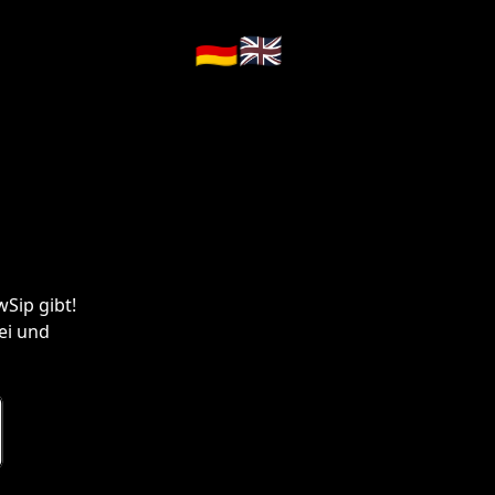
🇩🇪
🇬🇧
Sip gibt!
ei und