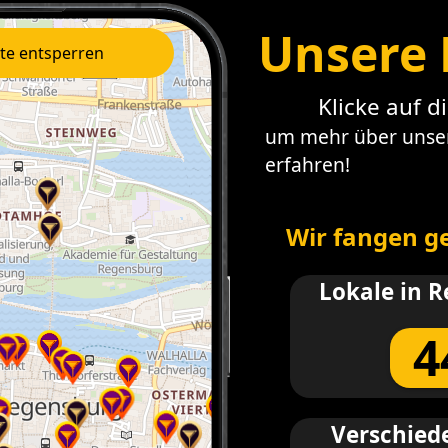
Unsere 
te entsperren
Klicke auf d
um mehr über unser
erfahren!
Wir fangen ge
Lokale in 
4
Verschied